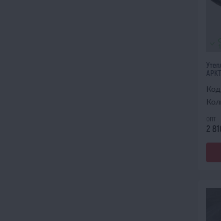
Утеп
АРКТ
Код
Кол
опт
2 81