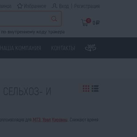
зинов
Избранное
Вход
Регистрация
0
0
a
по внутреннему коду тракера
НАША КОМПАНИЯ
КОНТАКТЫ
 СЕЛЬХОЗ- И
теплоизоляция для
МТЗ
,
Урал
Кировец
. Снижают время