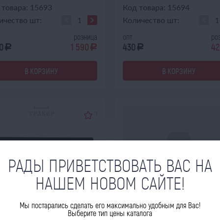
 товара: 15693
Код товара: 15694
ичество шт:
Количество шт:
розница
опт
ро
0
1 590
430
42
a
a
a
В КОРЗИНУ
В КОРЗИНУ
РАДЫ ПРИВЕТСТВОВАТЬ ВАС НА
НАШЕМ НОВОМ САЙТЕ!
Мы постарались сделать его максимально удобным для Вас!
ОЖИДАЕТ ПОСТУПЛЕНИЯ
ОЖИДАЕТ ПОСТУПЛЕНИЯ
Выберите тип цены каталога
14.08.2026
14.08.2026