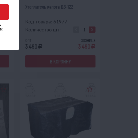
0 без
Утеплитель капота ДЗ-122
Код товара: 61977
х
их
Количество шт:
зница
опт
розница
60
3 490
3 490
a
a
a
В КОРЗИНУ