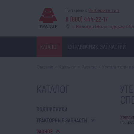
Тип цены:
Выберите тип
8 (800) 444-22-17
г. Вологда (Вологодская обл
КАТАЛОГ
СПРАВОЧНИК ЗАПЧАСТЕЙ
Главная
>
Каталог
>
Разное
>
Утеплители ка
КАТАЛОГ
УТ
СП
ПОДШИПНИКИ
Утепли
ТРАКТОРНЫЕ ЗАПЧАСТИ
прогрев
РАЗНОЕ