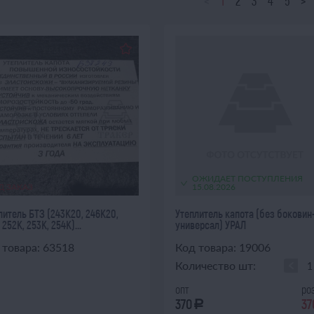
<
1
2
3
4
5
>
ОЖИДАЕТ ПОСТУПЛЕНИЯ
Д ЗАКАЗ
15.08.2026
литель БТЗ (243К20, 246К20,
Утеплитель капота (без боковин
 252К, 253К, 254К)...
универсал) УРАЛ
 товара: 63518
Код товара: 19006
Количество шт:
опт
ро
370
37
a