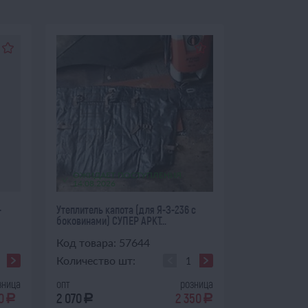
ОЖИДАЕТ ПОСТУПЛЕНИЯ
14.08.2026
-
Утеплитель капота (для Я-З-236 с
боковинами) СУПЕР АРКТ...
Код товара: 57644
Количество шт:
зница
опт
розница
0
2 070
2 350
a
a
a