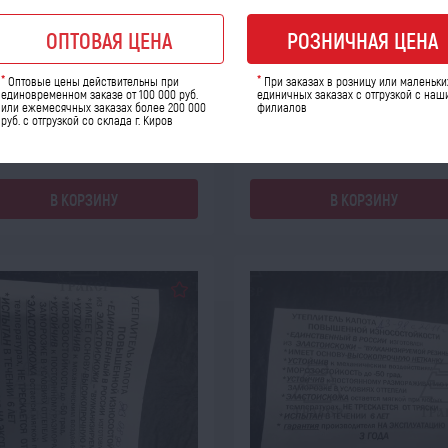
литель капота 5320-3914010 ст.о.
Утеплитель капота 53205-391401
ОПТОВАЯ ЦЕНА
РОЗНИЧНАЯ ЦЕНА
фар н.о. Евро К-З
 товара: 09120
Код товара: 09121
*
*
Оптовые цены действительны при
При заказах в розницу или маленьки
единовременном заказе от 100 000 руб.
единичных заказах с отгрузкой с наш
ичество шт:
Количество шт:
или ежемесячных заказах более 200 000
филиалов
руб. с отгрузкой со склада г. Киров
розница
опт
ро
0
1 260
1 110
1 2
a
a
a
В КОРЗИНУ
В КОРЗИНУ