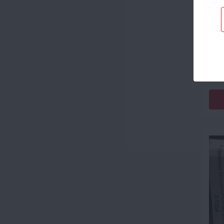
Утеп
К-З
Код
Кол
опт
1 11