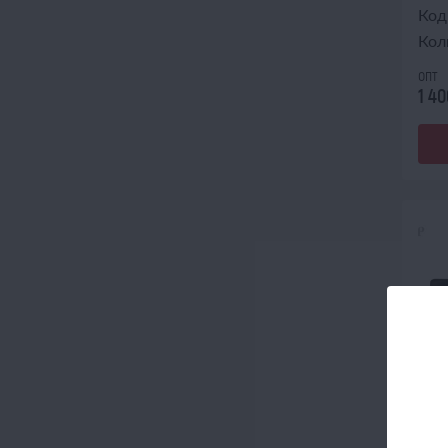
Код
Кол
опт
1 40