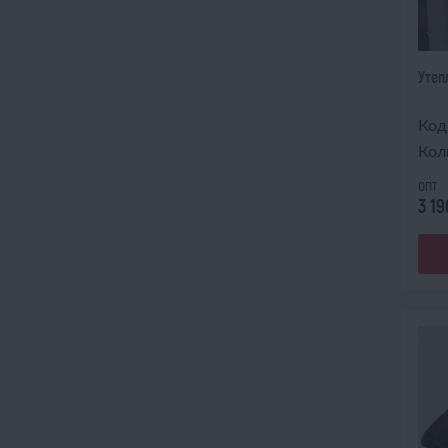
Утеп
Код
Кол
опт
3 19