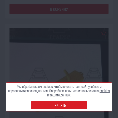
В КОРЗИНУ
Мы обрабатываем cookies, чтобы сделать наш сайт
удобнее и
персонализированее для вас. Подробнее:
политика использования
cookies
и
защита данных
.
ПРИНЯТЬ