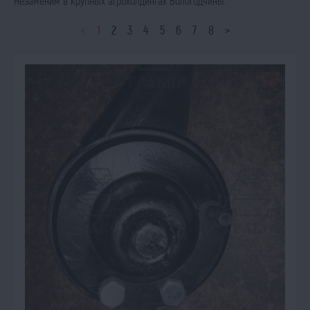
Незаменим в крупных агрохолдингах Вологодчины.
<
1
2
3
4
5
6
7
8
>