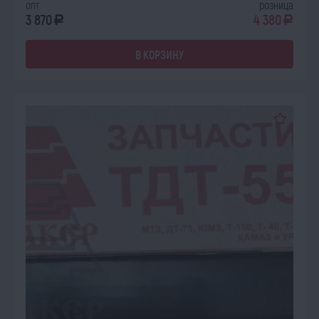
опт
розница
3 870
4 380
a
a
В КОРЗИНУ