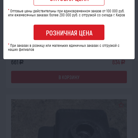
ОЖИДАЕТ ПОСТУПЛЕНИЯ
*
Оптовые цены действительны при единовременном заказе от 100 000 руб.
14.08.2026
или ежемесячных заказах более 200 000 руб. с отгрузкой со склада г. Киров
Амортизатор АКСС-220М 700.00.17.170 (КПП)
РОЗНИЧНАЯ ЦЕНА
Код товара: 42936
Количество шт:
*
При заказах в розницу или маленьких единичных заказах с отгрузкой с
наших филиалов
опт
розница
661
834
a
a
В КОРЗИНУ