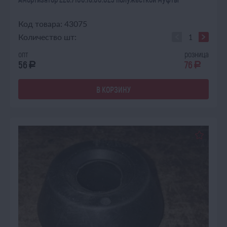
Код товара: 43075
Количество шт:
опт
розница
56
76
a
a
В КОРЗИНУ