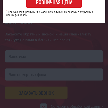
РОЗНИЧНАЯ ЦЕНА
МЫ ОТВЕТИМ НА ВСЕ ВАШИ
*
При заказах в розницу или маленьких единичных заказах с отгрузкой с
наших филиалов
ВОПРОСЫ
Закажите обратный звонок,
и наши специалисты
свяжутся
с вами в ближайшее время
ЗАКАЗАТЬ ЗВОНОК
Согласен с
обработкой данных