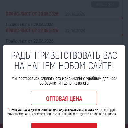
ПРАЙС-ЛИСТ ОТ 29.06.2026
29.06.2026
Прайс-лист от 29.06.2026
ПРАЙС-ЛИСТ ОТ 22.06.2026
22.06.2026
Прайс-лист от 22.06.2026
РАДЫ ПРИВЕТСТВОВАТЬ ВАС
НА НАШЕМ НОВОМ САЙТЕ!
ПРАЙС-ЛИСТ ОТ 15.06.2026
15.06.2026
Прайс-лист от 15.06.2026
Мы постарались сделать его максимально удобным для Вас!
Выберите тип цены каталога
ОПТОВАЯ ЦЕНА
1
2
3
4
5
*
Оптовые цены действительны при единовременном заказе от 100 000 руб.
или ежемесячных заказах более 200 000 руб. с отгрузкой со склада г. Киров