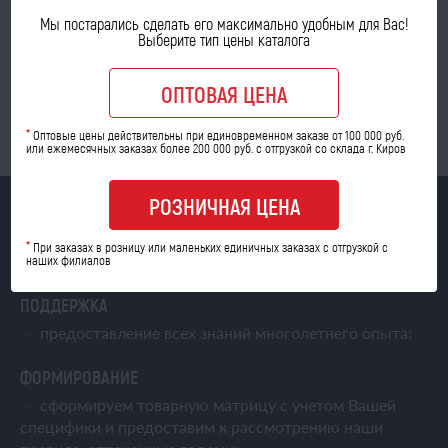
Мы постарались сделать его максимально удобным для Вас!
Выберите тип цены каталога
Мерчандайзинг (правила выкладки товара);
ОПТОВАЯ ЦЕНА
Персональный менеджер, который будет
поддерживать во всех вопросах с самого начала.
*
Оптовые цены действительны при единовременном заказе от 100 000 руб.
или ежемесячных заказах более 200 000 руб. с отгрузкой со склада г. Киров
РОЗНИЧНАЯ ЦЕНА
ИДЕЯ
*
При заказах в розницу или маленьких единичных заказах с отгрузкой с
—
Ваше желание открыть магазин;
наших филиалов
ПОДДЕРЖКА
—
предоставление всех знаний многолетнего опыта;
ФОРМИРОВАНИЕ
—
сформируем товарную матрицу с учетом Вашей
специфики и предоставим к рассмотрению наши