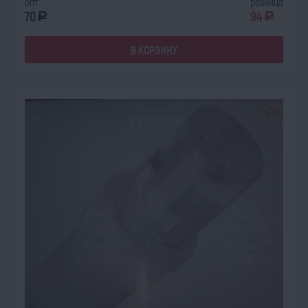
опт
розница
70
94
a
a
В КОРЗИНУ