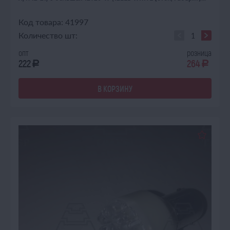
Код товара: 41997
Количество шт:
опт
розница
222
264
a
a
В КОРЗИНУ