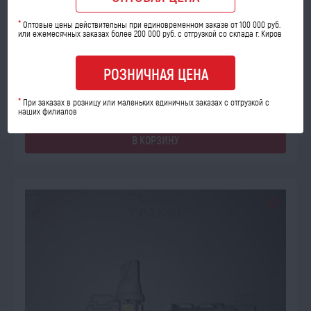
А/л 12-5 (R5W)-T15-12В-BA15S-G18-5LED с/диод
*
Оптовые цены действительны при единовременном заказе от 100 000 руб.
или ежемесячных заказах более 200 000 руб. с отгрузкой со склада г. Киров
Код товара: 09570
Количество шт:
РОЗНИЧНАЯ ЦЕНА
опт
розница
*
При заказах в розницу или маленьких единичных заказах с отгрузкой с
65
91
a
a
наших филиалов
В КОРЗИНУ